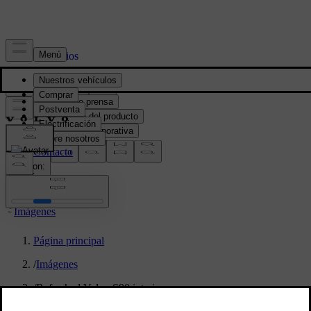
Prensa y Medios
Material de prensa
Información del producto
Información corporativa
Contacto de medios
location:
PY
Imágenes
Página principal
/
Imágenes
/
Refreshed Volvo S90 interior