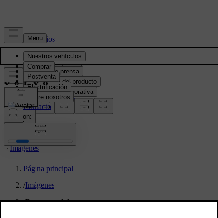
Prensa y Medios
Material de prensa
Información del producto
Información corporativa
Contacto de medios
location:
PY
Imágenes
Página principal
/
Imágenes
/
Battery modules