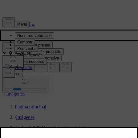
Prensa y Medios
Material de prensa
Información del producto
Información corporativa
Contacto de medios
location:
PY
Imágenes
Página principal
/
Imágenes
/
Volvo EX30 Cross Country – interior