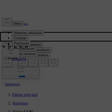
Prensa y Medios
Material de prensa
Información del producto
Información corporativa
Contacto de medios
location:
PY
Imágenes
Página principal
/
Imágenes
/
Volvo EX90