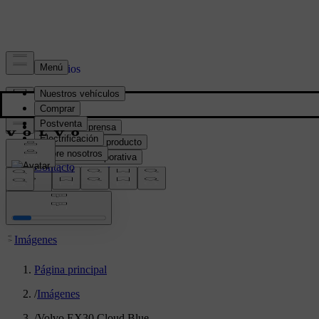
Prensa y Medios
Material de prensa
Información del producto
Información corporativa
Contacto de medios
location:
PY
Imágenes
Página principal
/
Imágenes
/
Volvo EX30 Cloud Blue