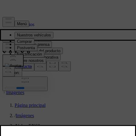
Prensa y Medios
Material de prensa
Información del producto
Información corporativa
Contacto de medios
location:
PY
Imágenes
Página principal
/
Imágenes
/
Volvo EX60