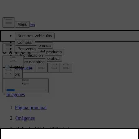
Prensa y Medios
Material de prensa
Información del producto
Información corporativa
Contacto de medios
location:
PY
Imágenes
Página principal
/
Imágenes
/
Refreshed Volvo S90 interior