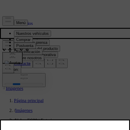
Prensa y Medios
Material de prensa
Información del producto
Información corporativa
Contacto de medios
location:
PY
Imágenes
Página principal
/
Imágenes
/
Volvo ES90 | Exterior