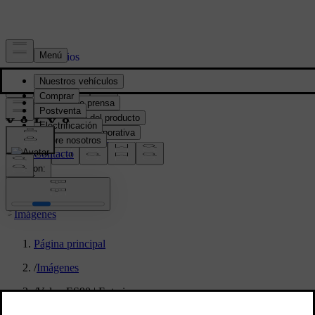
Prensa y Medios
Material de prensa
Información del producto
Información corporativa
Contacto de medios
location:
PY
Imágenes
Página principal
/
Imágenes
/
Volvo ES90 | Exterior