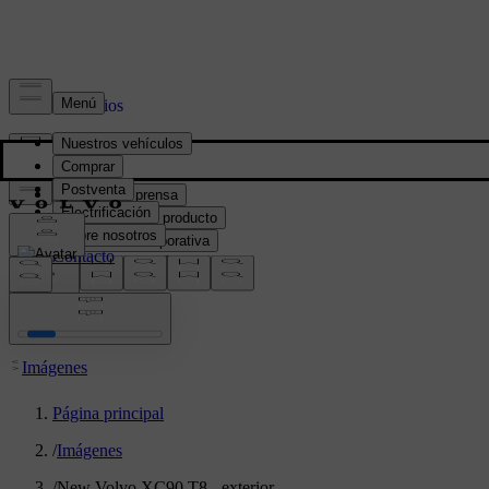
Prensa y Medios
Material de prensa
Información del producto
Información corporativa
Contacto de medios
location:
PY
Imágenes
Página principal
/
Imágenes
/
New Volvo XC90 T8 - exterior