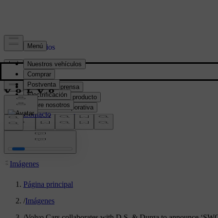
Prensa y Medios
Material de prensa
Información del producto
Información corporativa
Contacto de medios
location:
PY
Imágenes
Página principal
/
Imágenes
/
Volvo Cars collaborates with D.S. & Durga to announce ‘