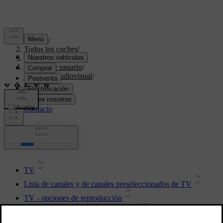
Soporte
/
Todos los coches
/
V70 2016
/
Manual de usuario
/
Sistema audiovisual
/
TV
TV
TV
Lista de canales y de canales preseleccionados de TV
TV - opciones de reproducción
Recepción de TV-se pierde un canal