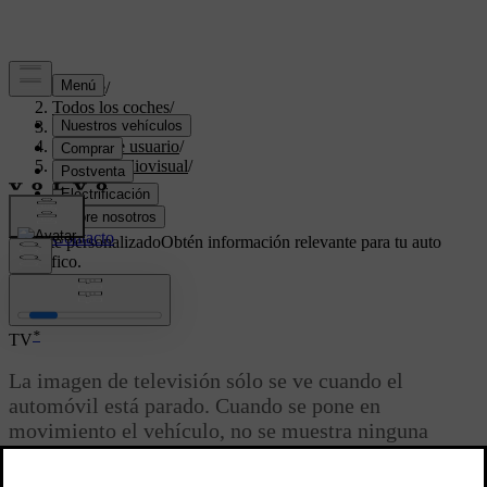
Soporte
/
Todos los coches
/
V70 2016
/
Manual de usuario
/
Sistema audiovisual
/
TV
/
TV
Soporte personalizado
Obtén información relevante para tu auto
específico.
Iniciar sesión
*
TV
La imagen de televisión sólo se ve cuando el
automóvil está parado. Cuando se pone en
movimiento el vehículo, no se muestra ninguna
imagen, aunque el sonido se oye todo el tiempo. La
imagen vuelve a verse cuando el automóvil se para.