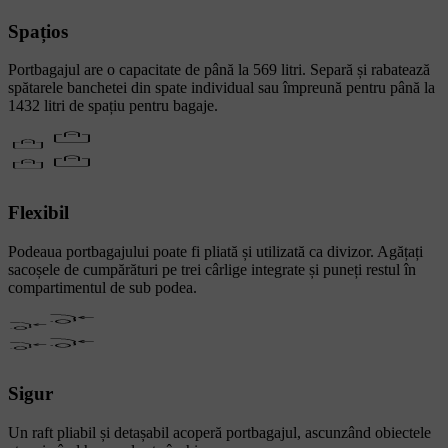
Spațios
Portbagajul are o capacitate de până la 569 litri. Separă și rabatează
spătarele banchetei din spate individual sau împreună pentru până la
1432 litri de spațiu pentru bagaje.
Flexibil
Podeaua portbagajului poate fi pliată și utilizată ca divizor. Agățați
sacoșele de cumpărături pe trei cârlige integrate și puneți restul în
compartimentul de sub podea.
Sigur
Un raft pliabil și detașabil acoperă portbagajul, ascunzând obiectele