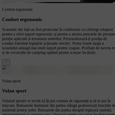
Confort ergonomic
Confort ergonomic
Scaunele din față au fost proiectate în colaborare cu chirurgi ortopezi
pentru a oferi suport ergonomic și pentru a atenua punctele de presiun
poziția aplecată și tensiunea umerilor. Personalizează-ți poziția de
condus folosind reglajele acționate electric. Perna foarte largă a
scaunului adaugă mai mult suport pentru coapse. Profitați de naveta r
și de excursiile de camping optând pentru scaune încălzite.
Volan sport
Volan sport
Volanul sportiv te invită să îți pui centura de siguranță și să te pui în
mișcare. Butoanele iluminate din partea stângă gestionează funcțiile d
asistență pentru șofer. Butoanele din partea dreaptă reglează sunetul,
infotainmentul și comunicarea. Optează pentru un volan încălzit pentr