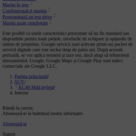
Mașini în stoc
Configurează-ți mașina
Programează un test drive
Mașini uzate omologate
Este posibil ca unele caracteristici prezentate să nu fie standard sau
disponibile pentru toate piețele, nivelurile de echipare și opțiunile de
sistem de propulsie. Google servicii sunt activate printr-un pachet de
servicii digitale care este inclus timp de patru ani. După această
perioadă, se vor aplica termeni și taxe noi, dacă alegi să reînnoiești
abonamentul. Google, Google Maps și Google Play sunt mărci
comerciale ale Google LLC.
Pagina principală
/
SUV
/
XC40 Mild hybrid
/
Interior