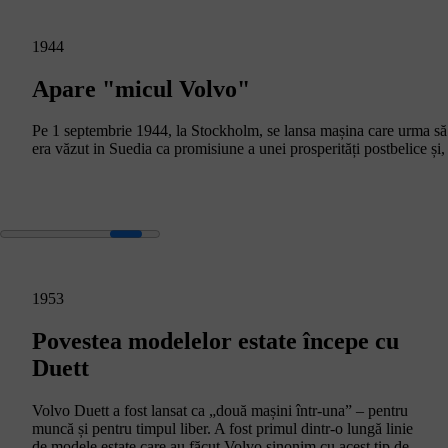
1944
Apare "micul Volvo"
Pe 1 septembrie 1944, la Stockholm, se lansa mașina care urma să
era văzut in Suedia ca promisiune a unei prosperități postbelice ș
1953
Povestea modelelor estate începe cu
Duett
Volvo Duett a fost lansat ca „două mașini într-una” – pentru
muncă și pentru timpul liber. A fost primul dintr-o lungă linie
de modele estate care au făcut Volvo sinonim cu acest tip de