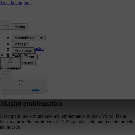
Cine suntem
Povestea noastră
Our heritage
Mașini emblematice
Descoperă unele dintre cele mai emblematice modele Volvo. De la
lansarea primului autoturism, în 1927, până la cele mai recente modele
ale noastre.