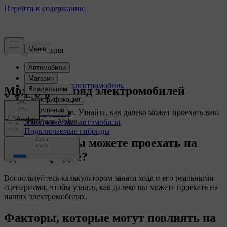
Электрификация
Как работает электромобиль
Модельный ряд электромобилей
Зарядка
Диапазон
Отсюда куда угодно. Узнайте, как далеко может проехать ваш
Аккумулятор
электромобиль Volvo.
Электрические автомобили
Подключаемые гибриды
Как далеко вы можете проехать на
одной зарядке?
Воспользуйтесь калькулятором запаса хода и его реальными
сценариями, чтобы узнать, как далеко вы можете проехать на
наших электромобилях.
Факторы, которые могут повлиять на