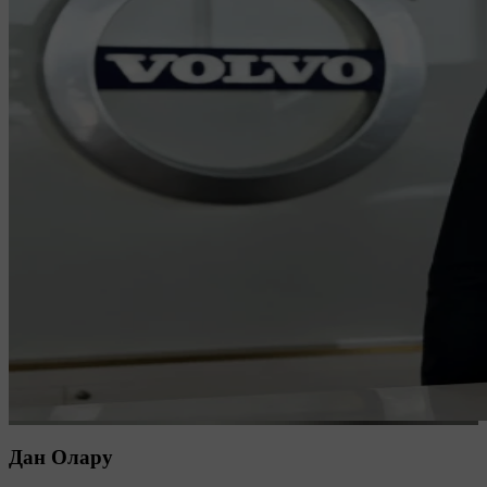
Дан Олару