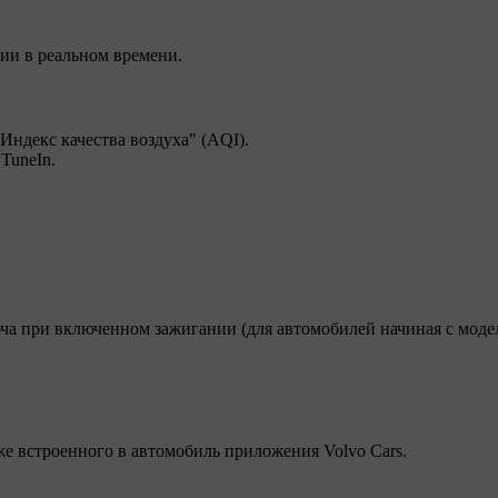
и в реальном времени.
ндекс качества воздуха" (AQI).
TuneIn.
а при включенном зажигании (для автомобилей начиная с модел
же встроенного в автомобиль приложения Volvo Cars.