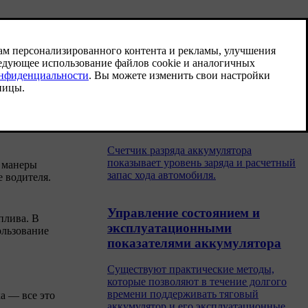
Заправка и дозаправка
Ознакомьтесь с принципами работы
зарядки и со способами повышения
эффективности сеансов зарядки. Если
вам нужно заправить свой автомобиль,
важно использовать рекомендуемое
топливо.
Счетчик разряда аккумулятора
Счетчик разряда аккумулятора
показывает уровень заряда и расчетный
й манеры
запас хода автомобиля.
 водителя.
Управление состоянием и
плива. В
эксплуатационными
ользование
показателями аккумулятора
Существуют практические методы,
которые позволяют в течение долгого
времени поддерживать тяговый
а — все это
аккумулятор и его эксплуатационные