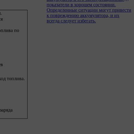
показатели в хорошем состоянии.
Определенные ситуации могут привести
.
к повреждению аккумулятора, и их
ся
всегда следует избегать.
оплива по
ев
ход топлива.
заряда