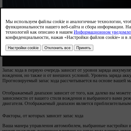
Запас хода в первую очередь зависит от уровня заряда аккумул
вождения, но также и от внешних условий. Уровень заряда акк
Прогнозируемый запас хода рассчитывается на основе вашей м
Отображаемый диапазон зависит от того, как далеко вы можете
зависимости от вашего стиля вождения и выбранного вами ре
двигателя. Отображаемый диапазон является приблизительным 
Факторы, от которых зависит запас хода
Ваша манера управления автомобилем, выбранные настройки и
может оказывать различное влияние на запас хода вашего авто