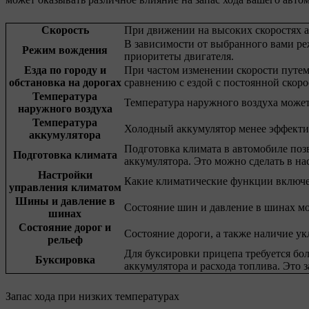
Скорость
При движении на высоких скоростях ак
В зависимости от выбранного вами ре
Режим вождения
приоритеты двигателя.
Езда по городу и
При частом изменении скорости путем 
обстановка на дорогах
сравнению с ездой с постоянной скоро
Температура
Температура наружного воздуха может 
наружного воздуха
Температура
Холодный аккумулятор менее эффективе
аккумулятора
Подготовка климата в автомобиле позв
Подготовка климата
аккумулятора. Это можно сделать в на
Настройки
Какие климатические функции включен
управления климатом
Шины и давление в
Состояние шин и давление в шинах мож
шинах
Состояние дорог и
Состояние дороги, а также наличие ук
рельеф
Для буксировки прицепа требуется бо
Буксировка
аккумулятора и расхода топлива. Это з
Запас хода при низких температурах