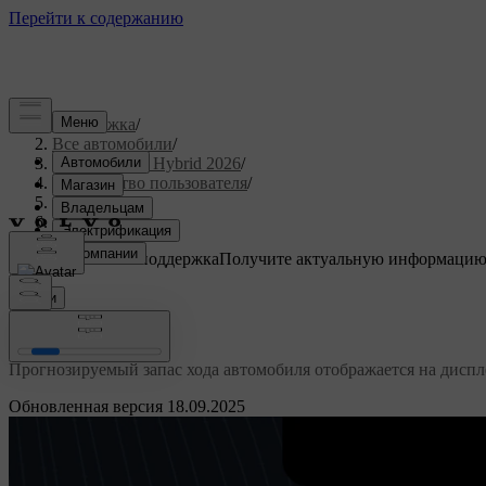
Поддержка
/
Все автомобили
/
XC90 Plug-in Hybrid 2026
/
Руководство пользователя
/
Вождение
/
Запас хода
Индивидуальная поддержка
Получите актуальную информацию
Войти
Запас хода
Прогнозируемый запас хода автомобиля отображается на диспле
Обновленная версия 18.09.2025