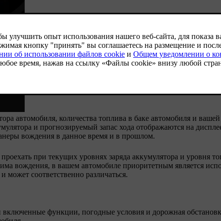
ятора автомобиля, количества топлива в баке автомобиля и ваше
умулятора и прогнозируемый запас хода отображаются на дисплее
анеры вождения в данное время и в прошлом.
 проехать при текущих уровнях заряда аккумулятора и уровня то
жима вождения, в вашем автомобиле приоритетным является исп
и может соответственно различаться.
 включенные функции, погодные условия и дорожная обстановк
мобиля.