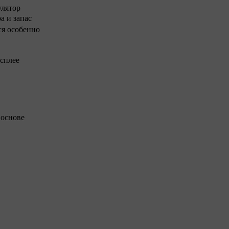
улятор
а и запас
ся особенно
исплее
 основе