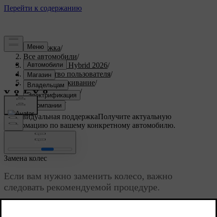
Поддержка
/
Все автомобили
/
XC90 Plug-in Hybrid 2026
/
Руководство пользователя
/
Уход и обслуживание
/
Колеса и шины
/
Замена колес
Индивидуальная поддержка
Получите актуальную
информацию по вашему конкретному автомобилю.
Войти
Замена колес
Если вам нужно заменить колесо, важно
следовать рекомендуемой процедуре.
Обновленная версия 01.08.2025