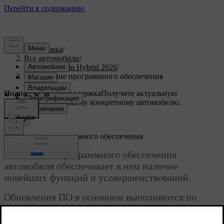
Поддержка
/
Все автомобили
/
XC90 Plug-in Hybrid 2026
/
Обновление программного обеспечения
Индивидуальная поддержка
Получите актуальную
информацию по вашему конкретному автомобилю.
Войти
Обновление программного обеспечения
Обновление программного обеспечения
автомобиля обеспечивает в нем наличие
новейших функций и усовершенствований.
Обновления ПО в основном выполняются по
беспроводной сети (OTA). Если для вашего
автомобиля нет доступного обновления по