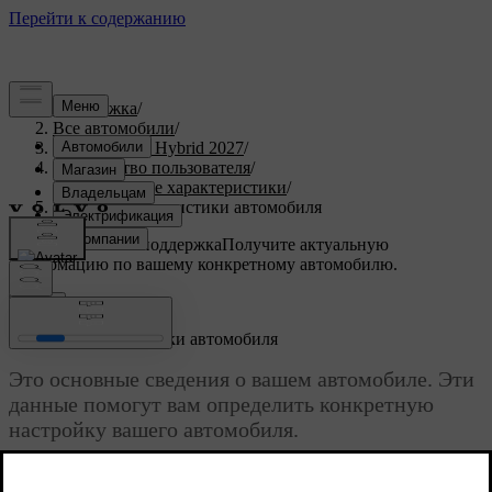
Поддержка
/
Все автомобили
/
XC90 Plug-in Hybrid 2027
/
Руководство пользователя
/
Технические характеристики
/
Общие характеристики автомобиля
Индивидуальная поддержка
Получите актуальную
информацию по вашему конкретному автомобилю.
Войти
Общие характеристики автомобиля
Это основные сведения о вашем автомобиле. Эти
данные помогут вам определить конкретную
настройку вашего автомобиля.
Обновленная версия 28.10.2024
Эти сведения о вашем автомобиле могут понадобиться вам по