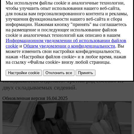
потребностями.
Задние сиденья автомобиля разделены на второй
и третий ряд, каждый из которых имеет свой
собственный набор функций и регулировок. В
обоих рядах есть по два сиденья, которые
складываются отдельно.
Задние сиденья автомобиля разделены на второй
и третий ряд, каждый из которых имеет свой
собственный набор функций и регулировок. Во
втором ряду есть три сиденья, которые
складываются отдельно. Третий ряд состоит из
двух складываемых сидений.
Обновленная версия 16.04.2025