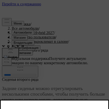
Поддержка
/
Все автомобили
/
XC90 Plug-in Hybrid 2027
/
Руководство пользователя
/
Комфорт и микроклимат в салоне
/
Сиденья
/
Сиденья второго ряда
Индивидуальная поддержка
Получите актуальную
информацию по вашему конкретному автомобилю.
Войти
Сиденья второго ряда
Задние сиденья можно отрегулировать
несколькими способами, чтобы получить больше
места или использовать дополнительные
функции в соответствии с вашими