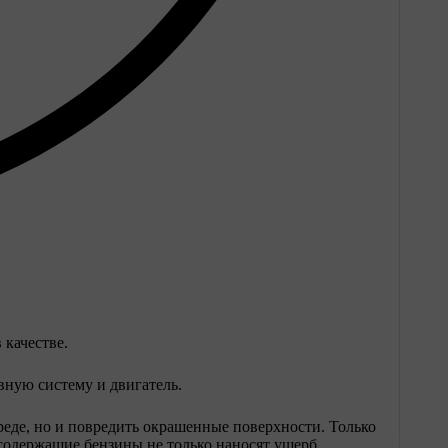
 качестве.
вную систему и двигатель.
реде, но и повредить окрашенные поверхности. Только
осодержащие бензины не только наносят ущерб