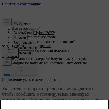
Поддержка
/
Все автомобили
/
XC90 Plug-in Hybrid 2027
/
Руководство пользователя
/
Обзор, зеркала и внешнее освещение
/
Наружное освещение
/
Управление указателями поворота
Индивидуальная поддержка
Получите актуальную
информацию по вашему конкретному автомобилю.
Войти
Управление указателями поворота
Указатели поворота предназначены для того,
чтобы сообщать о планируемых маневрах
автомобиля. Они включаются с помощью левого
подрулевого рычага.