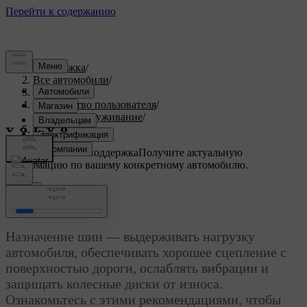
Поддержка
/
Все автомобили
/
XC90 2027
/
Руководство пользователя
/
Уход и обслуживание
/
Колеса и шины
Индивидуальная поддержка
Получите актуальную
информацию по вашему конкретному автомобилю.
Войти
Колеса и шины
Назначение шин — выдерживать нагрузку
автомобиля, обеспечивать хорошее сцепление с
поверхностью дороги, ослаблять вибрации и
защищать колесные диски от износа.
Ознакомьтесь с этими рекомендациями, чтобы