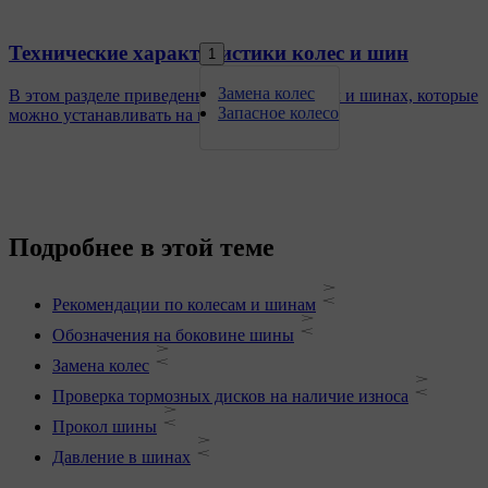
Технические характеристики колес и шин
1
Замена колес
В этом разделе приведены данные о колесах и шинах, которые
Запасное колесо
можно устанавливать на ваш автомобиль.
Подробнее в этой теме
Рекомендации по колесам и шинам
Обозначения на боковине шины
Замена колес
Проверка тормозных дисков на наличие износа
Прокол шины
Давление в шинах