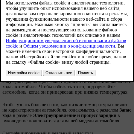
автомобиль, когда он припаркован при низких
температурах, и поддерживать уровень заряда
аккумулятора в определенных пределах при
длительном хранении.
Обновленная версия 19.09.2024
Запас хода при низких температурах
Следующий раздел относится к гибридам, plug-in hybrid, и
полностью электрическим автомобилям.
В холодную погоду существует опасность переохлаждения
аккумулятора, которое может привести к снижению дальности
хода автомобиля. Чтобы избежать этого, подзаряжайте
автомобиль, когда он припаркован при низких температурах.
Чтобы узнать больше о том, как низкие температуры влияют
на характеристики автомобиля, ознакомьтесь с разделом
Запас
хода
в разделе
Электроуправление и процесс зарядки
в
руководстве пользователя для вашей модели автомобиля.
Сертифицированный и реальный запас хода