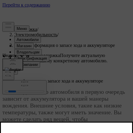
Поддержка
/
Электромобильность
/
Запас хода
/
Общая информация о запасе хода и аккумуляторе
Индивидуальная поддержка
Получите актуальную
информацию по вашему конкретному автомобилю.
Войти
Общая информация о запасе хода и аккумуляторе
Запас хода вашего автомобиля в первую очередь
зависит от аккумулятора и вашей манеры
вождения. Внешние условия, такие как низкие
температуры, также могут иметь значение. Вы
можете сделать ряд вещей, чтобы
минимизировать риск повреждения аккумулятора
и увеличить запас хода, например, подзаряжать