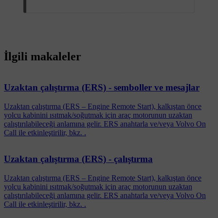
İlgili makaleler
Uzaktan çalıştırma (ERS) - semboller ve mesajlar
Uzaktan çalıştırma (ERS – Engine Remote Start), kalkıştan önce
yolcu kabinini ısıtmak/soğutmak için araç motorunun uzaktan
çalıştırılabileceği anlamına gelir. ERS anahtarla ve/veya Volvo On
Call ile etkinleştirilir, bkz. .
Uzaktan çalıştırma (ERS) - çalıştırma
Uzaktan çalıştırma (ERS – Engine Remote Start), kalkıştan önce
yolcu kabinini ısıtmak/soğutmak için araç motorunun uzaktan
çalıştırılabileceği anlamına gelir. ERS anahtarla ve/veya Volvo On
Call ile etkinleştirilir, bkz. .