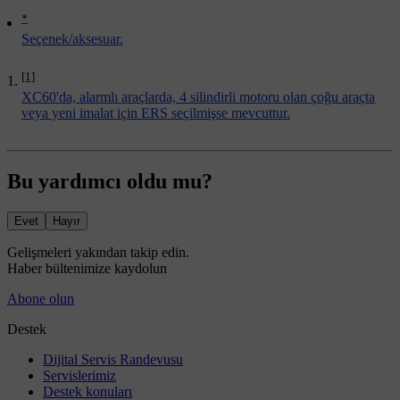
*
Seçenek/aksesuar.
[1]
XC60'da, alarmlı araçlarda, 4 silindirli motoru olan çoğu araçta
veya yeni imalat için ERS seçilmişse mevcuttur.
Bu yardımcı oldu mu?
Evet
Hayır