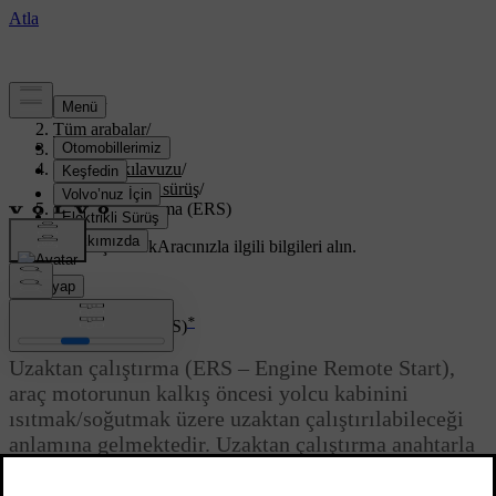
Destek
/
Tüm arabalar
/
XC70 2016
/
Kullanıcı kılavuzu
/
Çalıştırma ve sürüş
/
Uzaktan çalıştırma (ERS)
Özelleştirilmiş destek
Aracınızla ilgili bilgileri alın.
Giriş yap
*
Uzaktan çalıştırma (ERS)
Uzaktan çalıştırma (ERS – Engine Remote Start),
araç motorunun kalkış öncesi yolcu kabinini
ısıtmak/soğutmak üzere uzaktan çalıştırılabileceği
anlamına gelmektedir. Uzaktan çalıştırma anahtarla
*
ve/veya Volvo On Call
ile etkinleştirilir, bkz.
.