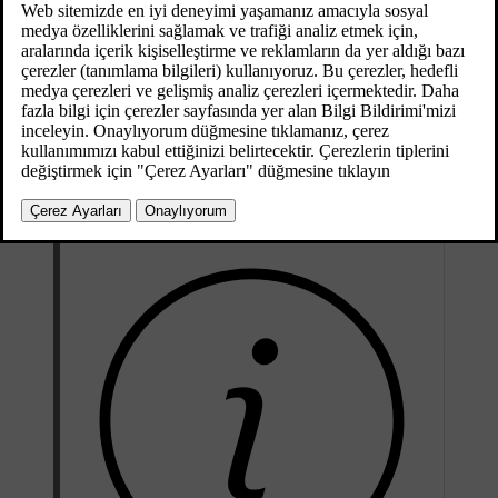
Güncel 08.06.2023
Klima kontrol sistemi, otomatik ayarlarla başlar. Uzaktan çalıştırılmış
motor, maksimum
15
dakika süreyle çalışır ve ardından durdurulur.
Uzaktan çalıştırmanın iki kez etkinleşmesinden sonra uzaktan
çalıştırmanın tekrar kullanılabilmesi için motorun normal şekilde
çalıştırılması gerekir.
Motor uzaktan çalıştırma sadece otomatik vites kutusu olan araçlarda
[1]
ve kaput şalteri
takılan araçlarda mevcuttur.