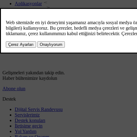
Aplikasyonlar
İnternet haritası
Araç modemi
Volvo ID
İnternete bağlı araç