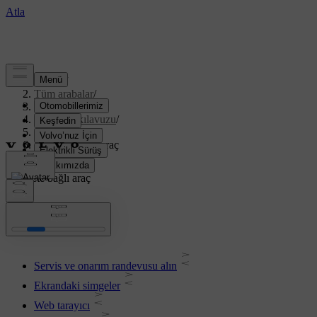
Destek
/
Tüm arabalar
/
XC70 2016
/
Kullanıcı kılavuzu
/
Infotainment
/
İnternete bağlı araç
İnternete bağlı araç
Servis ve onarım randevusu alın
Ekrandaki simgeler
Web tarayıcı