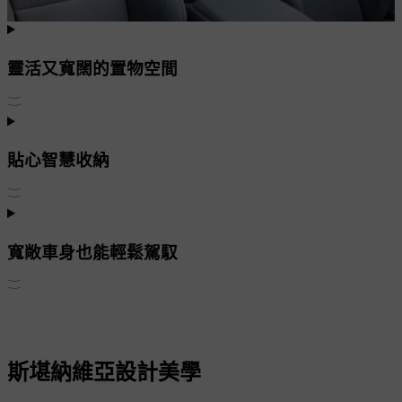
靈活又寬闊的置物空間
貼心智慧收納
寬敞車身也能輕鬆駕馭
斯堪納維亞設計美學