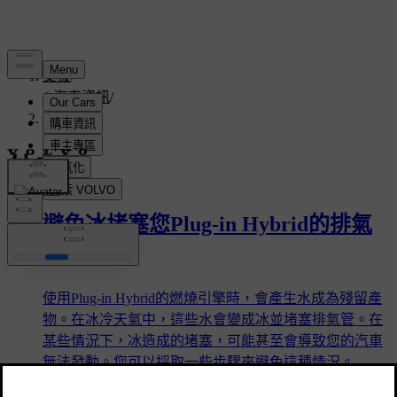
支援
/
汽車資訊
/
外部
外部
避免冰堵塞您Plug-in Hybrid的排氣
管
使用Plug-in Hybrid的燃燒引擎時，會產生水成為殘留產
物。在冰冷天氣中，這些水會變成冰並堵塞排氣管。在
某些情況下，冰造成的堵塞，可能甚至會導致您的汽車
無法發動。您可以採取一些步驟來避免這種情況。