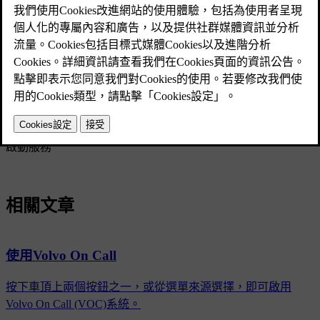
存取功能表：按壓
MY CAR
鍵，再次按壓
MY CAR
以開啟捷徑
功能表，在其中就可看到VOC功能表。
經銷商資訊
SOS
On Call
鑰匙鎖
SOS 與 On Call 按鈕鎖定/解鎖
啟動訂閱
啟動服務
相關文章
使用Volvo On Call
按下車頂上兩個按鈕之一，或從選單來源選擇，即可啟用
Volvo On Call (VOC)系統。