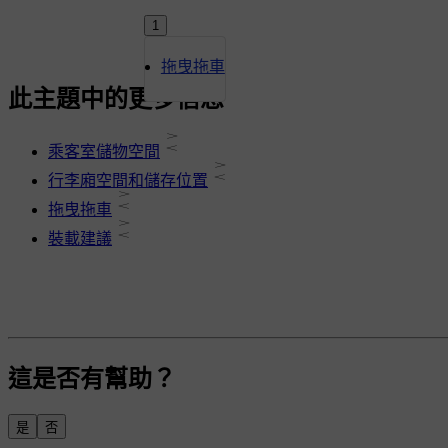
1
拖曳拖車
此主題中的更多信息
乘客室儲物空間
行李廂空間和儲存位置
拖曳拖車
裝載建議
這是否有幫助？
是
否