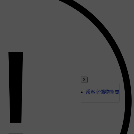
3
乘客室儲物空間