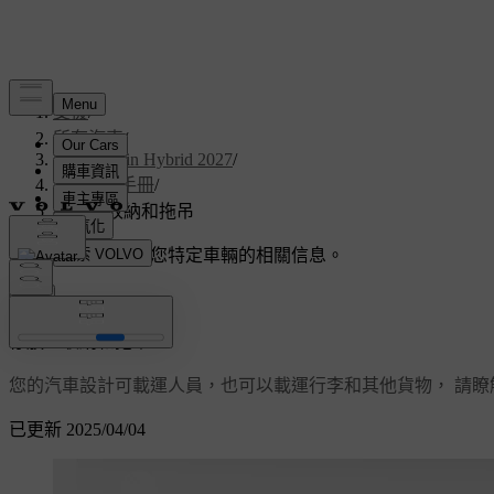
支援
/
所有汽車
/
V60 Plug-in Hybrid 2027
/
使用者手冊
/
存放、收納和拖吊
客製化支援
獲取與您特定車輛的相關信息。
登入
存放、收納和拖吊
您的汽車設計可載運人員，也可以載運行李和其他貨物， 請瞭
已更新 2025/04/04