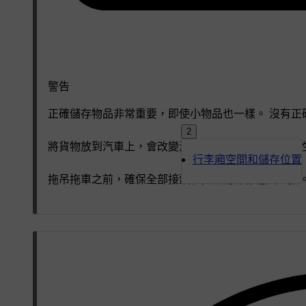
警告
正確儲存物品非常重要，即使小物品也一樣。 沒有正
2
將貨物放到汽車上，會改變汽車的重量和駕駛控制特性
行李廂空間和儲存位置
拖吊拖車之前，確保全部接頭和安全附件都穩固連接。