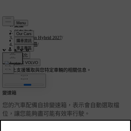
支援
/
所有汽車
/
V60 Plug-in Hybrid 2027
/
使用者手冊
/
駕駛
/
變速箱
客製化支援
獲取與您特定車輛的相關信息。
登入
變速箱
您的汽車配備自排變速箱，表示會自動選取檔
位，讓您能夠盡可能有效率行駛。
已更新 2025/04/04