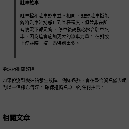
駐車煞車
駐車檔和駐車煞車並不相同。 雖然駐車檔能
夠將汽車維持靜止到某種程度，但並非在所
有情況下都足夠。 停車後請務必接合駐車煞
車，因為這會施加更大的煞車力量。 在斜坡
上停駐時，這一點特別重要。
變速箱相關故障
如果偵測到變速箱發生故障，例如過熱，會在整合資訊儀表組
內以一個訊息傳達。 確保遵循訊息中的任何指示。
相關文章