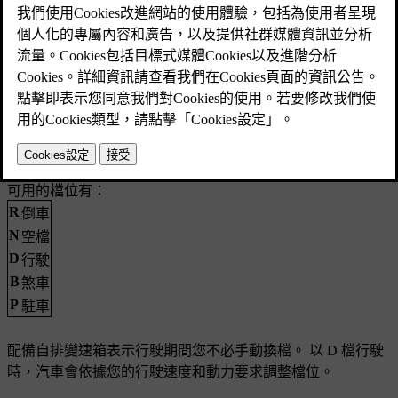
可用的檔位有：
R
倒車
N
空檔
D
行駛
B
煞車
P
駐車
配備自排變速箱表示行駛期間您不必手動換檔。 以 D 檔行駛
時，汽車會依據您的行駛速度和動力要求調整檔位。