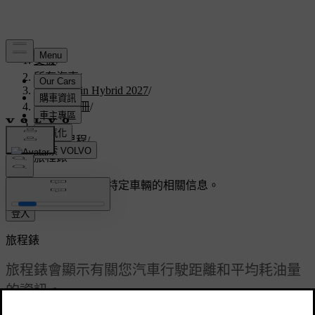
支援
/
所有汽車
/
V60 Plug-in Hybrid 2027
/
使用者手冊
/
駕駛
/
續航里程
/
旅程錶
客製化支援
獲取與您特定車輛的相關信息。
登入
旅程錶
旅程錶會顯示有關您汽車行駛距離和平均耗油量
的資訊。