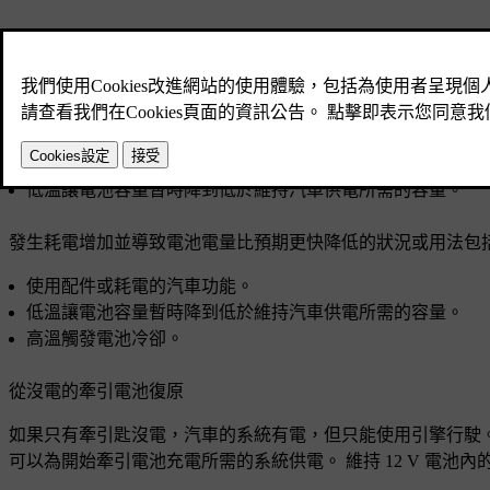
如果汽車因為電力不足而沒有反應，依據情況，有幾種不同的
以下情況可能導致汽車裡面的電池都沒電：
汽車進入低電池電量後，沒有進行後續處置。 如果沒有插
汽車長時間沒有充電，讓電池電量降低。
低溫讓電池容量暫時降到低於維持汽車供電所需的容量。
發生耗電增加並導致電池電量比預期更快降低的狀況或用法包
使用配件或耗電的汽車功能。
低溫讓電池容量暫時降到低於維持汽車供電所需的容量。
高溫觸發電池冷卻。
從沒電的牽引電池復原
如果只有牽引匙沒電，汽車的系統有電，但只能使用引擎行駛。 發
可以為開始牽引電池充電所需的系統供電。 維持 12 V 電