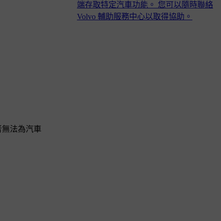
端存取特定汽車功能。 您可以隨時聯絡
Volvo 輔助服務中心以取得協助。
者無法為汽車