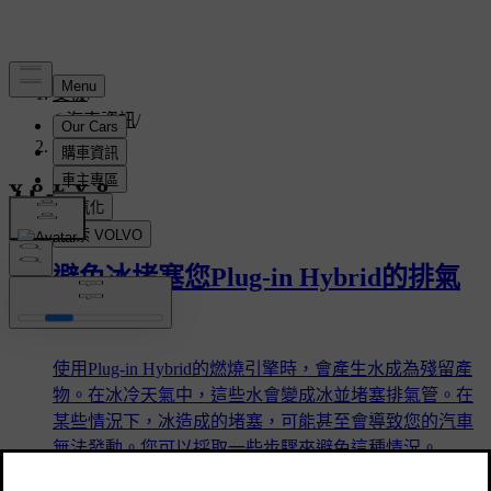
支援
/
汽車資訊
/
外部
外部
避免冰堵塞您Plug-in Hybrid的排氣
管
使用Plug-in Hybrid的燃燒引擎時，會產生水成為殘留產
物。在冰冷天氣中，這些水會變成冰並堵塞排氣管。在
某些情況下，冰造成的堵塞，可能甚至會導致您的汽車
無法發動。您可以採取一些步驟來避免這種情況。