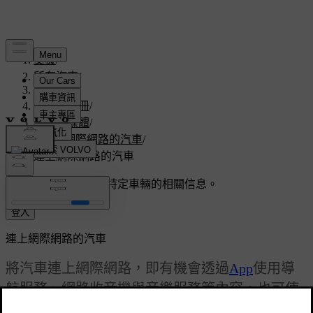
支援
/
所有汽車
/
V60 2016
/
使用者手冊
/
音訊與媒體
/
連上網際網路的汽車
/
連上網際網路的汽車
客製化支援
獲取與您特定車輛的相關信息。
登入
連上網際網路的汽車
將汽車連上網際網路，即有機會透過
App
使用導
航服務、網路收音機與音樂服務等內容，也可使
用汽車內建的
網路瀏覽器
。