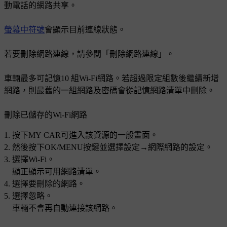
動電話的網路共享。
螢幕中符號
會顯示目前連線狀態。
若要刪除網路連線，請參閱「刪除網路連線」。
車輛最多可記憶10 組
Wi-Fi
網路。若超過限定組數後繼續新增
網路，則最舊的一組網路及密碼會從記憶網路清單中刪除。
刪除已儲存的
Wi-Fi
網路
按下
MY CAR
可進入該資源的一般畫面。
然後按下
OK/MENU
按鍵並選擇
設定
→
網際網路的設定
。
選擇
Wi-Fi
。
顯正顯示可用網路清單。
選擇要刪除的網路。
選擇
忽略
。
車輛不會再自動連接該網路。