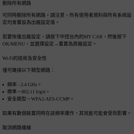
刪除所有網路
可同時刪除所有網路。請注意，所有使用者資料與所有系統設
定均會重設為出廠設定值。
若要恢復出廠設定，請按下中控台內的
MY CAR
，然後按下
OK/MENU
，並選擇
設定
→
重置為原廠設定
。
Wi-Fi
的技術及安全性
僅可連接以下類型網路：
頻率 -
2.4 GHz
。
標準－
802.11 b/g/n
。
安全類型－
WPA2-AES-CCMP
。
如果有數個裝置同時在該頻率運作，其效能可能會受到影響。
取消網路連線