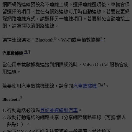
網際網路連線預設為不連線上網。選擇連線選項後，車輛會保
留選擇的項目，並在有網路連線可用時自動連線。若要變更網
際網路連線方式，請選擇另一連線項目。若要避免自動連接上
網，請選擇取消網路連線。
®
*
選擇連線選項：Bluetooth
、
Wi-Fi
或車輛數據機
：
*
[1]
汽車數據機
當使用車載數據機連接到網際網路時，Volvo On Call服務會使
用連線。
*
[2]
若要使用汽車數據機連線，請參閱
汽車數據機
。
®
Bluetooth
行動電話必須先
登記並連線到汽車
。
啟動行動電話的網路共享（分享網際網路連線（可攜/個人
熱點））。
按下
MY CAR
可進入該資源的一般畫面。然後按下