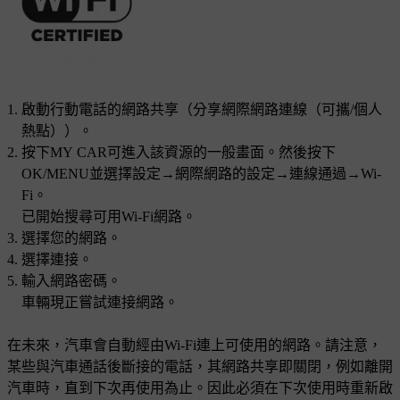
啟動行動電話的網路共享（分享網際網路連線（可攜/個人
熱點））。
按下
MY CAR
可進入該資源的一般畫面。然後按下
OK/MENU
並選擇
設定
→
網際網路的設定
→
連線通過
→
Wi-
Fi
。
已開始搜尋可用
Wi-Fi
網路。
選擇您的網路。
選擇
連接
。
輸入網路密碼。
車輛現正嘗試連接網路。
在未來，汽車會自動經由
Wi-Fi
連上可使用的網路。請注意，
某些與汽車通話後斷接的電話，其網路共享即關閉，例如離開
汽車時，直到下次再使用為止。因此必須在下次使用時重新啟