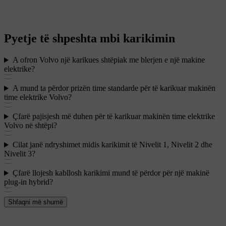
Pyetje të shpeshta mbi karikimin
A ofron Volvo një karikues shtëpiak me blerjen e një makine
elektrike?
A mund ta përdor prizën time standarde për të karikuar makinën
time elektrike Volvo?
Çfarë pajisjesh më duhen për të karikuar makinën time elektrike
Volvo në shtëpi?
Cilat janë ndryshimet midis karikimit të Nivelit 1, Nivelit 2 dhe
Nivelit 3?
Çfarë llojesh kabllosh karikimi mund të përdor për një makinë
plug-in hybrid?
Shfaqni më shumë