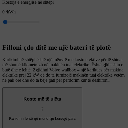
Kostoja e energjisë në shtëpi
0
/kWh
Filloni çdo ditë me një bateri të plotë
Karikimi në shtëpi është një mënyrë me kosto efektive për të shtuar
më shumë kilometrazh në makinën tuaj elektrike. Është gjithashtu e
butë dhe e lehtë. Zgjidhni Volvo wallbox – një karikues për makina
elektrike prej 22 kW që do ta furnizojë makinën tuaj elektrike vetëm
në pak orë dhe do ta bëjë gati për përdorim kur të dëshironi.
Kosto më të ulëta
Karikim i lehtë që mund t'ju kursejë para