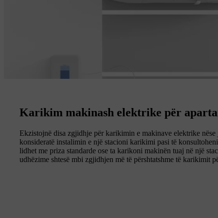
Karikim makinash elektrike për apart
Ekzistojnë disa zgjidhje për karikimin e makinave elektrike nëse
konsideratë instalimin e një stacioni karikimi pasi të konsultohen
lidhet me priza standarde ose ta karikoni makinën tuaj në një sta
udhëzime shtesë mbi zgjidhjen më të përshtatshme të karikimit pë