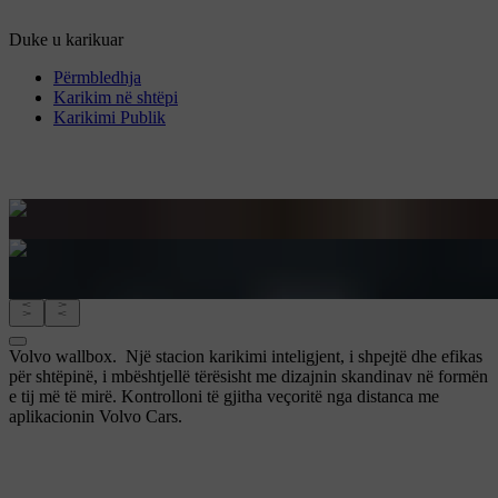
Duke u karikuar
Përmbledhja
Karikim në shtëpi
Karikimi Publik
Volvo wallbox.
Një stacion karikimi inteligjent, i shpejtë dhe efikas
për shtëpinë, i mbështjellë tërësisht me dizajnin skandinav në formën
e tij më të mirë. Kontrolloni të gjitha veçoritë nga distanca me
aplikacionin Volvo Cars.