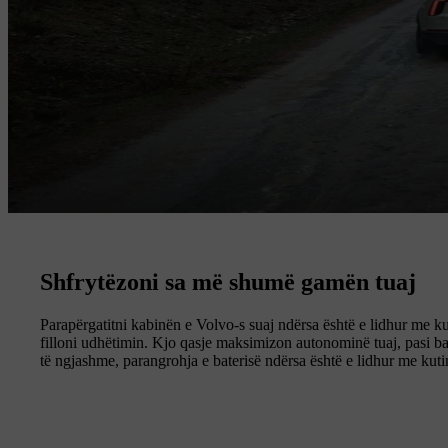
Shfrytëzoni sa më shumë gamën tuaj
Parapërgatitni kabinën e Volvo-s suaj ndërsa është e lidhur me kut
filloni udhëtimin. Kjo qasje maksimizon autonominë tuaj, pasi ba
të ngjashme, parangrohja e baterisë ndërsa është e lidhur me kuti