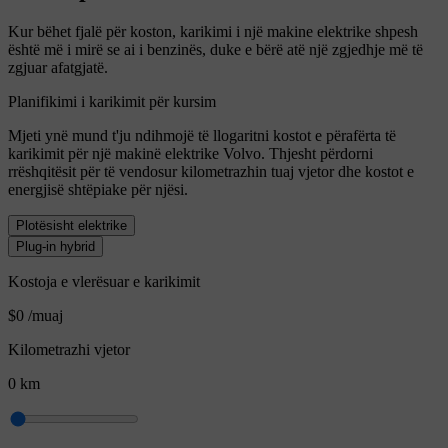
Kur bëhet fjalë për koston, karikimi i një makine elektrike shpesh
është më i mirë se ai i benzinës, duke e bërë atë një zgjedhje më të
zgjuar afatgjatë.
Planifikimi i karikimit për kursim
Mjeti ynë mund t'ju ndihmojë të llogaritni kostot e përafërta të
karikimit për një makinë elektrike Volvo. Thjesht përdorni
rrëshqitësit për të vendosur kilometrazhin tuaj vjetor dhe kostot e
energjisë shtëpiake për njësi.
Plotësisht elektrike
Plug-in hybrid
Kostoja e vlerësuar e karikimit
$0
/muaj
Kilometrazhi vjetor
0
km