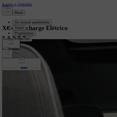
1
/
0
XC40 Recharge
Elétrico
Comprar
Comprar