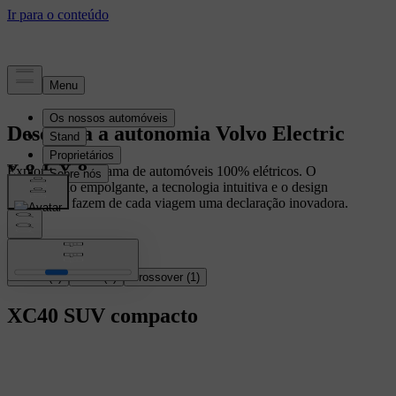
Descubra a autonomia Volvo Electric
Explore a nossa gama de automóveis 100% elétricos. O
desempenho empolgante, a tecnologia intuitiva e o design
intencional fazem de cada viagem uma declaração inovadora.
Todos
(
3
)
SUV
(
2
)
Crossover
(
1
)
XC40
SUV compacto