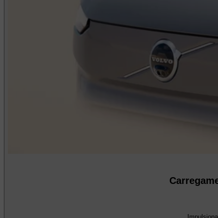
Carregame
Impulsiona