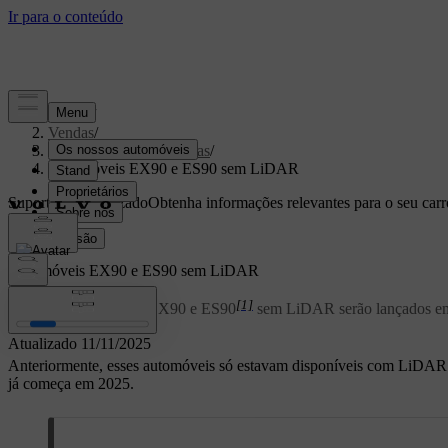
Apoiar
/
Vendas
/
Marketing e campanhas
/
Automóveis EX90 e ES90 sem LiDAR
Suporte personalizado
Obtenha informações relevantes para o seu carr
Iniciar sessão
Automóveis EX90 e ES90 sem LiDAR
[1]
Os automóveis Volvo EX90 e ES90
sem LiDAR serão lançados e
Atualizado 11/11/2025
Anteriormente, esses automóveis só estavam disponíveis com LiDAR. 
já começa em 2025.