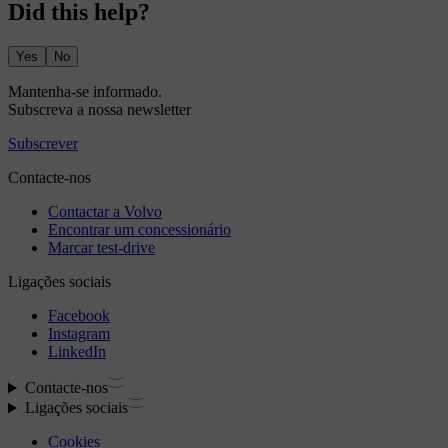
Did this help?
Yes
No