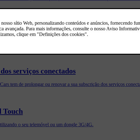
olvo Cars
o automóvel na aplicação Volvo Cars. Quando o faz, todos os dados rel
l na aplicação resultará em inconvenientes para o próximo proprietári
dos serviços conectados
o Cars tem de prolongar ou renovar a sua subscrição dos serviços conect
d Touch
utilizando o seu telemóvel ou um dongle 3G/4G.