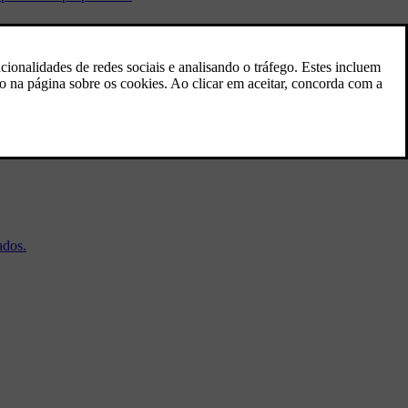
acionados são eliminados da aplicação e do automóvel. Se desinstalar
o do automóvel.
ados.