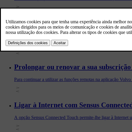
Eliminar um automóvel na aplicação V
Antes de vender o seu automóvel, certifique-se de que elimina 
a aplicação Volvo Cars no seu telefone sem eliminar o automóve
Prolongar ou renovar a sua subscrição 
Para continuar a utilizar as funções remotas na aplicação Volv
Ligar à Internet com Sensus Connecte
A opção Sensus Connected Touch permite-lhe ligar à Internet 