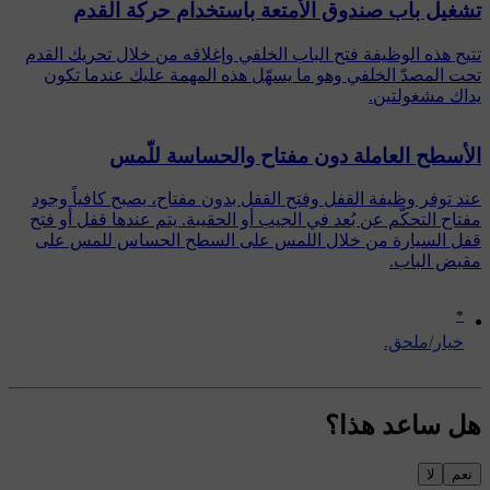
تشغيل باب صندوق الأمتعة باستخدام حركة القدم
تتيح هذه الوظيفة فتح الباب الخلفي وإغلاقه من خلال تحريك القدم
تحت المصدّ الخلفي وهو ما يسهّل هذه المهمة عليك عندما تكون
يداك مشغولتين.
الأسطح العاملة دون مفتاح والحساسة للّمس
عند توفر وظيفة القفل وفتح القفل بدون مفتاح، يصبح كافياً وجود
مفتاح التحكّم عن بُعد في الجيب أو الحقيبة. يتم عندها قفل أو فتح
قفل السيارة من خلال اللمس على السطح الحساس للمس على
مقبض الباب.
*
‏خيار/ملحق.
هل ساعد هذا؟
نعم
لا