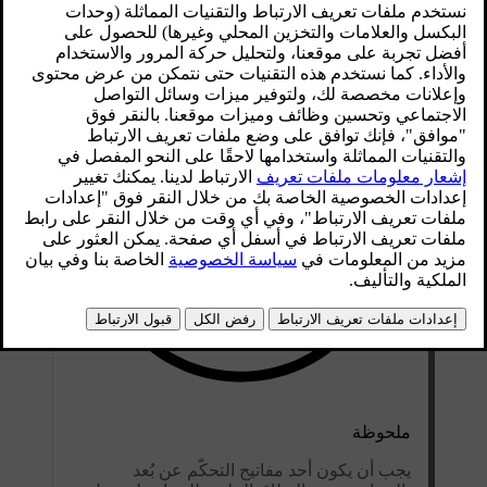
محدّث ١٩‏/٠٣‏/٢٠٢٠
ملحوظة
يجب أن يكون أحد مفاتيح التحكّم عن بُعد