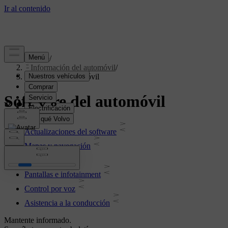
Soporte
/
Información del automóvil
/
Software del automóvil
Software del automóvil
Actualizaciones del software
Mapas y navegación
Conectividad
Pantallas e infotainment
Control por voz
Asistencia a la conducción