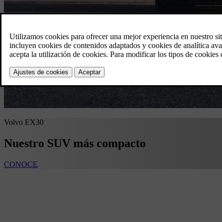
Volvo EX30
Nuestro SUV más compacto
CONOCE