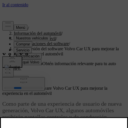
Soporte
/
Información del automóvil
/
Software del automóvil
/
Actualizaciones del software
/
Nueva versión del software Volvo Car UX para mejorar la
experiencia en el automóvil
Soporte personalizado
Obtén información relevante para tu auto
específico.
Iniciar sesión
Nueva versión del software Volvo Car UX para mejorar la
experiencia en el automóvil
Como parte de una experiencia de usuario de nueva
generación, Volvo Car UX, algunos automóviles
recibirán pantallas centrales y de conducción
mejoradas mediante una actualización de software.