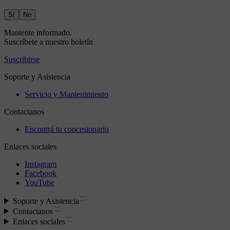
Sí
No