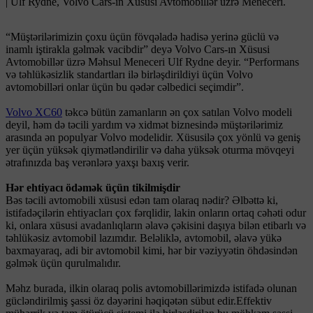
| Ulf Rydne, Volvo Cars-ın Xüsusi Avtomobillər üzrə Meneceri.
“Müştərilərimizin çoxu üçün fövqəladə hadisə yerinə güclü və
inamlı iştirakla gəlmək vacibdir” deyə Volvo Cars-ın Xüsusi
Avtomobillər üzrə Məhsul Meneceri Ulf Rydne deyir. “Performans
və təhlükəsizlik standartları ilə birləşdirildiyi üçün Volvo
avtomobilləri onlar üçün bu qədər cəlbedici seçimdir”.
Volvo XC60
təkcə bütün zamanların ən çox satılan Volvo modeli
deyil, həm də təcili yardım və xidmət biznesində müştərilərimiz
arasında ən populyar Volvo modelidir. Xüsusilə çox yönlü və geniş
yer üçün yüksək qiymətləndirilir və daha yüksək oturma mövqeyi
ətrafınızda baş verənlərə yaxşı baxış verir.
Hər ehtiyacı ödəmək üçün tikilmişdir
Bəs təcili avtomobili xüsusi edən tam olaraq nədir? Əlbəttə ki,
istifadəçilərin ehtiyacları çox fərqlidir, lakin onların ortaq cəhəti odur
ki, onlara xüsusi avadanlıqların əlavə çəkisini daşıya bilən etibarlı və
təhlükəsiz avtomobil lazımdır. Beləliklə, avtomobil, əlavə yükə
baxmayaraq, adi bir avtomobil kimi, hər bir vəziyyətin öhdəsindən
gəlmək üçün qurulmalıdır.
Məhz burada, ilkin olaraq polis avtomobillərimizdə istifadə olunan
gücləndirilmiş şassi öz dəyərini həqiqətən sübut edir.Effektiv