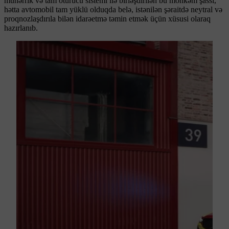
mühərrik və tam ötürücü sistemi ilə birləşdirilən bu möhkəm şassi,
hətta avtomobil tam yüklü olduqda belə, istənilən şəraitdə neytral və
proqnozlaşdırıla bilən idarəetmə təmin etmək üçün xüsusi olaraq
hazırlanıb.