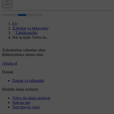
Ev
/
Xəbərlər və hekayələr
/
Təhlükəsizlik
/
Hər iş üçün Volvo av...