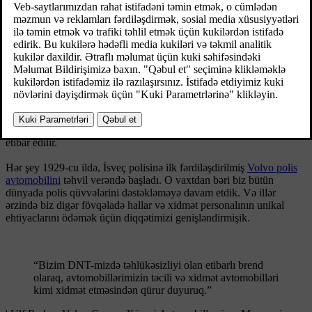
Hər gün təcili yardım və xidmət işçiləri cəmiyyəti daha yaxşı yerə
çevirmək üçün özlərini həsr edirlər – və onların sürdüyü
avtomobillər onların cəsarətinin və fədakarlığının simvolu olaraq,
hadisə yerinə çatdıqları hər an heyranlıq və minnətdarlıq oyadır.
Bu gün Volvo avtomobillərinə tibbi qruplar, yanğınsöndürmə
idarələri, hava limanı rəhbərliyi, gömrük işçiləri, sahil mühafizəçiləri,
hərbi polis, dövlət qurumları, tikinti şirkətləri və baytarlıq
mütəxəssisləri daxil olmaqla, gündəlik əməliyyatları üçün təhlükəsiz
və etibarlı avtomobillərə ehtiyacı olan geniş peşəkarlar tərəfindən
etibar edilir.
Hər şey 1929-cu ildə, İsveç polisinə ilk fərdiləşdirilmiş
Volvo polis
avtomobilini
təhvil verəndə başladı. O vaxtdan bəri biz bütün
dünyada polis qüvvələrini dəstəkləməyə davam etdik. Və illər
ərzində biz digər fövqəladə hallar və xidmət personalının unikal
ehtiyaclarını ödəmək üçün diqqətimizi genişləndirmişik.
“Bizim DNT-mizdə təhlükəsizliyi olan etibarlı brend
olaraq, avtomobillərimizin təcili və xidmət avtomobilləri
kimi xidmət etməsindən qürur duyuruq.”