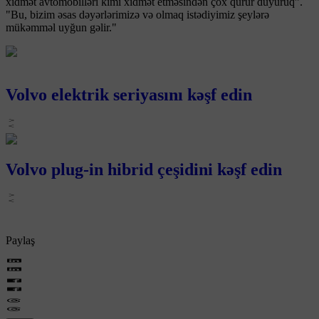
xidmət avtomobilləri kimi xidmət etməsindən çox qürur duyuruq”.
"Bu, bizim əsas dəyərlərimizə və olmaq istədiyimiz şeylərə
mükəmməl uyğun gəlir."
Volvo elektrik seriyasını kəşf edin
Volvo plug-in hibrid çeşidini kəşf edin
Paylaş