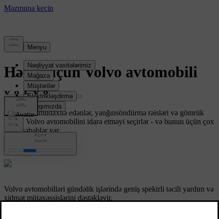
Hekayə
Hər iş üçün Volvo avtomobili
Bir çox ilk müdaxilə edənlər, yanğınsöndürmə rəisləri və gömrük
işçiləri Volvo avtomobilini idarə etməyi seçirlər - və bunun üçün çox
yaxşı səbəblər var.
Təhlükəsizlik
Volvo avtomobilləri gündəlik işlərində geniş spektrli təcili yardım və
xidmət mütəxəssislərini dəstəkləyir.
Təcili yardım maşınlarımızı araşdırın