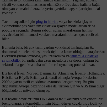
xidməti avtomobilləri kimi istifadə edilməsidir. Yığcam, etibarlı,
sürətli və idarə olunması asan olan EX30 fövqəladə hallarla bağlı
olmayan və məhdud ərazidə yerinə yetirilən tapşırıqlar üçün ideal
yoldaşdır.
Təcili məqsədlər üçün
plug-in hibrids
və ya benzinlə işləyən
avtomobillər çox vaxt tam elektriklə işləyən modellərdən daha
populyar seçimdir. Bunun səbəbi, sürmə məsafəsinin həmişə
əvvəlcədən bilinməməsi və əlavə məsafənin olması çox vacib ola
bilər.
Bununla belə, bir çox təcili yardım və xidmət təminatçıları öz
donanmalarını elektrikləşdirmək üçün nə lazım olduğunu araşdırırlar.
Elektrikləşdirmə texnologiyası irəlilədikcə və
tamamilə elektrikli
avtomobillər
bir şarjla daha uzun məsafələrə çatdıqca, onların bu
sektorda da getdikcə daha mühüm rol oynamaq potensialı var.
Biz hər il İsveç, Norveç, Danimarka, Almaniya, İsveçrə, Hollandiya,
Belçika və Böyük Britaniya da daxil olmaqla Avropa ölkələrinə
2000-ə yaxın təcili və xidməti avtomobillər çatdırırıq. Bu gün
diqqətimiz Avropa bazarında olsa da, tarixən Çin və ABŞ kimi digər
bölgələrdə də mövcud olmuşuq.
Ulf Rydne deyir: “Bizim DNT-mizdə təhlükəsizliyi olan etibarlı bir
brend olaraq, avtomobillərimizin bütün dünya küçələrində təcili və