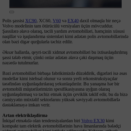
Polis şassisi
XC90
, XC60,
V60
və
EX40
daxil olmaqla bir neçə
Volvo modelinin tam ötürücülü versiyaları üçün mövcuddur.
Şassilərə əlavə olaraq, təcili yardım avtomobilləri, həmçinin xüsusi
naqillər və işıqlandırma sistemləri kimi adətən polis avtomobillərində
olan bəzi digər qurğularla təchiz edilir.
Əksər hallarda, qeyri-təcili xidmət avtomobilləri bu ixtisaslaşdırılmış
şassi tələb etmir, çünki onlar adətən əlavə çəki daşımaq üçün
nəzərdə tutulmurlar.
Bəzi avtomobilləri birbaşa fabrikimizdə düzəldirik, digərləri isə əsas
modellər kimi istehsal olunur və sonra yerli rekonstruksiyaçılar
tərəfindən uyğunlaşdırılaraq yekunlaşdırılır. Bu yanaşma hər bir
avtomobili müştərilərimizin spesifikasiyasına uyğun olaraq
uyğunlaşdırmaq və təchiz etmək üçün çeviklik təklif edir, bu da bizə
cəmiyyətin müxtəlif sektorlarını yüksək səviyyəli avtomobillərlə
dəstəkləməyə imkan verir.
Artan elektrikləşdirmə
İnkişaf etməkdə olan tendensiyalardan biri
Volvo EX30
kimi
kompakt tam elektrik avtomobillərinin hava limanlarında bələdçi