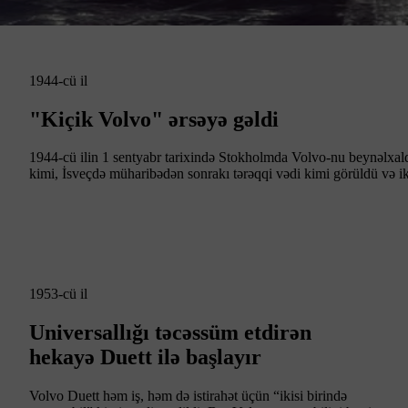
1944-cü il
"Kiçik Volvo" ərsəyə gəldi
1944-cü ilin 1 sentyabr tarixində Stokholmda Volvo-nu beynəlxalq
kimi, İsveçdə müharibədən sonrakı tərəqqi vədi kimi görüldü və ik
1953-cü il
Universallığı təcəssüm etdirən
hekayə Duett ilə başlayır
Volvo Duett həm iş, həm də istirahət üçün “ikisi birində