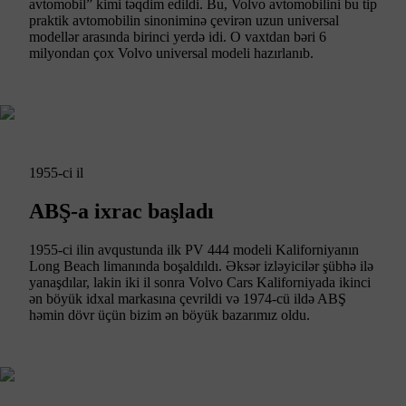
avtomobil” kimi təqdim edildi. Bu, Volvo avtomobilini bu tip
praktik avtomobilin sinoniminə çevirən uzun universal
modellər arasında birinci yerdə idi. O vaxtdan bəri 6
milyondan çox Volvo universal modeli hazırlanıb.
1955-ci il
ABŞ-a ixrac başladı
1955-ci ilin avqustunda ilk PV 444 modeli Kaliforniyanın
Long Beach limanında boşaldıldı. Əksər izləyicilər şübhə ilə
yanaşdılar, lakin iki il sonra Volvo Cars Kaliforniyada ikinci
ən böyük idxal markasına çevrildi və 1974-cü ildə ABŞ
həmin dövr üçün bizim ən böyük bazarımız oldu.