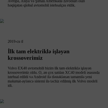
Avropa, Asiya və Şimali Amerikada zavodları olan
həqiqətən qlobal avtomobil istehsalçısı etdik.
2019-cu il
İlk tam elektriklə işləyən
krossoverimiz
Volvo EX40 avtomobili bizim ilk tam elektriklə işləyən
krossoverimiz oldu. O, ən çox satılan XC40 modeli əsasında
istehsal edildi və Android ilə dəstəklənən tamamilə yeni
məlumat-əyləncə sistemi ilə təchiz edilmiş ilk Volvo modeli
idi.