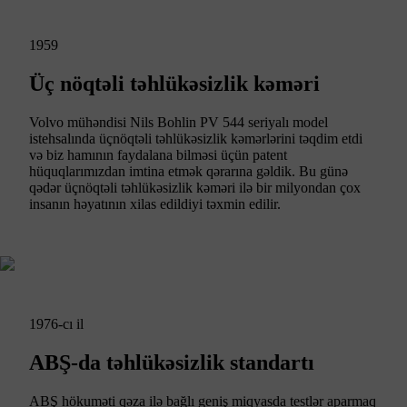
1959
Üç nöqtəli təhlükəsizlik kəməri
Volvo mühəndisi Nils Bohlin PV 544 seriyalı model
istehsalında üçnöqtəli təhlükəsizlik kəmərlərini təqdim etdi
və biz hamının faydalana bilməsi üçün patent
hüquqlarımızdan imtina etmək qərarına gəldik. Bu günə
qədər üçnöqtəli təhlükəsizlik kəməri ilə bir milyondan çox
insanın həyatının xilas edildiyi təxmin edilir.
1976-cı il
ABŞ-da təhlükəsizlik standartı
ABŞ hökuməti qəza ilə bağlı geniş miqyasda testlər aparmaq