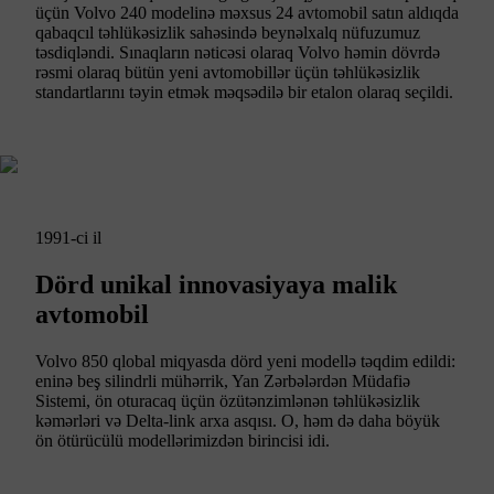
üçün Volvo 240 modelinə məxsus 24 avtomobil satın aldıqda
qabaqcıl təhlükəsizlik sahəsində beynəlxalq nüfuzumuz
təsdiqləndi. Sınaqların nəticəsi olaraq Volvo həmin dövrdə
rəsmi olaraq bütün yeni avtomobillər üçün təhlükəsizlik
standartlarını təyin etmək məqsədilə bir etalon olaraq seçildi.
1991-ci il
Dörd unikal innovasiyaya malik
avtomobil
Volvo 850 qlobal miqyasda dörd yeni modellə təqdim edildi:
eninə beş silindrli mühərrik, Yan Zərbələrdən Müdafiə
Sistemi, ön oturacaq üçün özütənzimlənən təhlükəsizlik
kəmərləri və Delta-link arxa asqısı. O, həm də daha böyük
ön ötürücülü modellərimizdən birincisi idi.