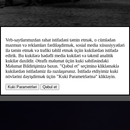
1927-ci il
İlk avtomobil fabrik qapısından çıxır
1927-ci il aprelin 14-ü səhər ilk Volvo avtomobili İsveçin qərb sa
ÖV4 adlanırdı və dörd silindrli mühərriklə üstüaçıq gəzinti avtomo