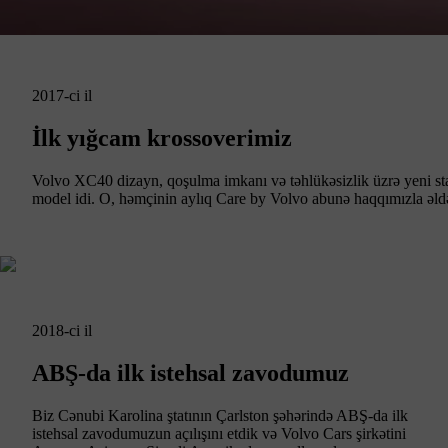
2017-ci il
İlk yığcam krossoverimiz
Volvo XC40 dizayn, qoşulma imkanı və təhlükəsizlik üzrə yeni st
model idi. O, həmçinin aylıq Care by Volvo abunə haqqımızla əldə 
2018-ci il
ABŞ-da ilk istehsal zavodumuz
Biz Cənubi Karolina ştatının Çarlston şəhərində ABŞ-da ilk
istehsal zavodumuzun açılışını etdik və Volvo Cars şirkətini