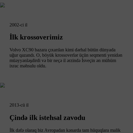
2002-ci il
İlk krossoverimiz
Volvo XC90 bazara çıxarılan kimi dərhal bütün dünyada
uğur qazandı. O, böyük krossoverlər üçün seqmenti yenidən
müəyyənləşdirdi və bir neçə il ərzində İsveçin ən mühüm
ixrac məhsulu oldu.
2013-cü il
Çində ilk istehsal zavodu
İlk dəfə olaraq biz Avropadan kənarda tam hüquqlara malik