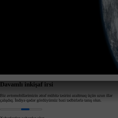
Davamlı inkişaf irsi
Biz avtomobillərimizin ətraf mühitə təsirini azaltmaq üçün uzun illər
çalışdıq. İndiyə qədər gördüyümüz bəzi tədbirlərlə tanış olun.