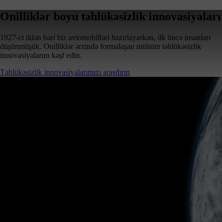
Onilliklər boyu təhlükəsizlik innovasiyaları
1927-ci ildən bəri biz avtomobilləri hazırlayarkən, ilk öncə insanları
düşünmüşük. Onilliklər ərzində formalaşan mühüm təhlükəsizlik
innovasiyalarını kəşf edin.
Təhlükəsizlik innovasiyalarımızı araşdırın