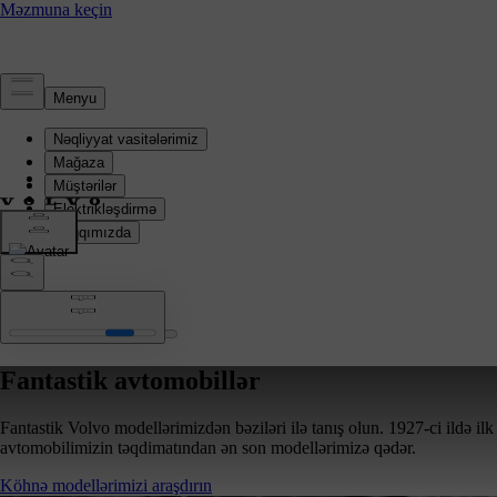
Biz kimik
İrsimiz
Hekayəmiz
Fantastik avtomobillər
Fantastik Volvo modellərimizdən bəziləri ilə tanış olun. 1927-ci ildə ilk
avtomobilimizin təqdimatından ən son modellərimizə qədər.
Köhnə modellərimizi araşdırın