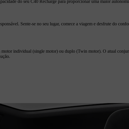
 capacidade do seu C40 Recharge para proporcionar uma maior autonom
esponsável. Sente-se no seu lugar, comece a viagem e desfrute do conf
otor individual (single motor) ou duplo (Twin motor). O atual conjunto
dução.