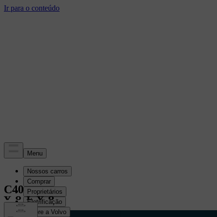
C40
Comprar